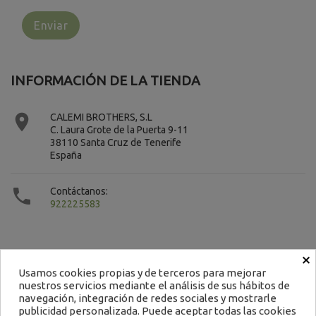
INFORMACIÓN DE LA TIENDA

CALEMI BROTHERS, S.L
C. Laura Grote de la Puerta 9-11
38110 Santa Cruz de Tenerife
España

Contáctanos:
922225583
×
Usamos cookies propias y de terceros para mejorar
nuestros servicios mediante el análisis de sus hábitos de
Contacto
navegación, integración de redes sociales y mostrarle
publicidad personalizada. Puede aceptar todas las cookies