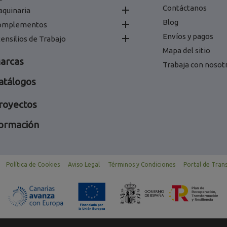
Contáctanos

aquinaria
Blog

omplementos
Envíos y pagos

ensilios de Trabajo
Mapa del sitio
arcas
Trabaja con nosot
atálogos
royectos
ormación
Política de Cookies
Aviso Legal
Términos y Condiciones
Portal de Tran