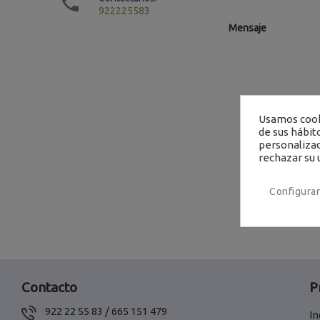

922225583
Mensaje
Usamos cooki
de sus hábit
personalizad
rechazar su 
Configurar
Contacto
P
922 22 55 83 / 665 151 479
In