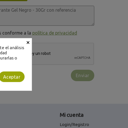
os conforme a la
política de privacidad
×
e el análisis
idad
urarlas o
Aceptar
Mi cuenta
Login/Registro