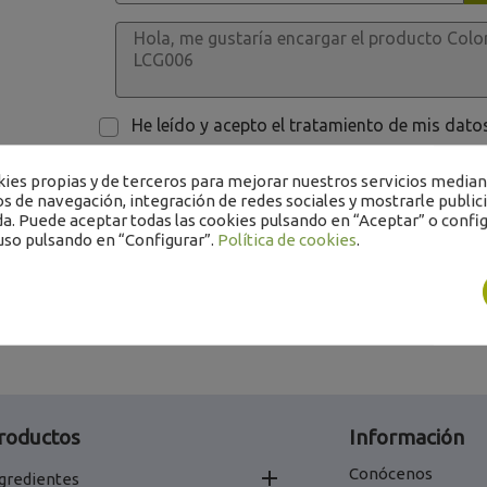
He leído y acepto el tratamiento de mis dat
es propias y de terceros para mejorar nuestros servicios mediant
os de navegación, integración de redes sociales y mostrarle public
a. Puede aceptar todas las cookies pulsando en “Aceptar” o config
uso pulsando en “Configurar”.
Política de cookies
.
roductos
Información
Conócenos

gredientes