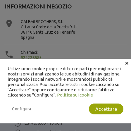
INFORMAZIONI NEGOZIO

CALEMI BROTHERS, S.L
C. Laura Grote de la Puerta 9-11
38110 Santa Cruz de Tenerife
Spagna

Chiamaci:
922225583
×
Utilizziamo cookie propri e di terze parti per migliorare i
nostri servizi analizzando le tue abitudini di navigazione,
integrando i social network e mostrandoti pubblicità
personalizzata. Puoi accettare tutti i cookie cliccando su
"Accettare" oppure configurarne o rifiutarne l'utilizzo
cliccando su "Configura".
Politica sui cookie
Contatto
922 22 55 83 / 665 151 479
Configura
Accettare
info@calemi.com
Lu-Ve: 8:00 - 16:00h