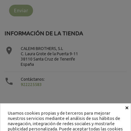
INFORMACIÓN DE LA TIENDA

CALEMI BROTHERS, S.L
C. Laura Grote de la Puerta 9-11
38110 Santa Cruz de Tenerife
España

Contáctanos:
922225583
×
Usamos cookies propias y de terceros para mejorar
nuestros servicios mediante el análisis de sus hábitos de
Contacto
navegación, integración de redes sociales y mostrarle
publicidad personalizada. Puede aceptar todas las cookies