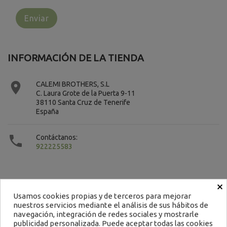
INFORMACIÓN DE LA TIENDA

CALEMI BROTHERS, S.L
C. Laura Grote de la Puerta 9-11
38110 Santa Cruz de Tenerife
España

Contáctanos:
922225583
×
Usamos cookies propias y de terceros para mejorar
nuestros servicios mediante el análisis de sus hábitos de
Contacto
navegación, integración de redes sociales y mostrarle
publicidad personalizada. Puede aceptar todas las cookies