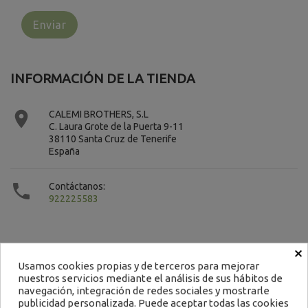
INFORMACIÓN DE LA TIENDA

CALEMI BROTHERS, S.L
C. Laura Grote de la Puerta 9-11
38110 Santa Cruz de Tenerife
España

Contáctanos:
922225583
×
Usamos cookies propias y de terceros para mejorar
nuestros servicios mediante el análisis de sus hábitos de
Contacto
navegación, integración de redes sociales y mostrarle
publicidad personalizada. Puede aceptar todas las cookies