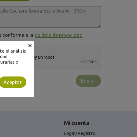
os conforme a la
política de privacidad
×
e el análisis
idad
urarlas o
Aceptar
Mi cuenta
Login/Registro