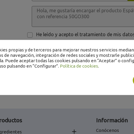
He leído y acepto el tratamiento de mis dat
es propias y de terceros para mejorar nuestros servicios mediant
os de navegación, integración de redes sociales y mostrarle public
a. Puede aceptar todas las cookies pulsando en “Aceptar” o config
uso pulsando en “Configurar”.
Política de cookies
.
roductos
Información
Conócenos

gredientes