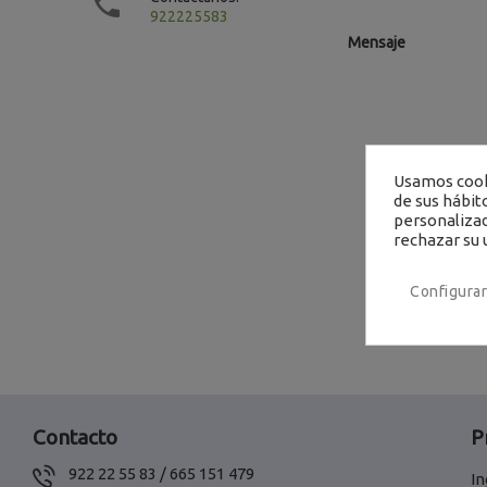

922225583
Mensaje
Usamos cooki
de sus hábit
personalizad
rechazar su 
Configurar
Contacto
P
922 22 55 83 / 665 151 479
In