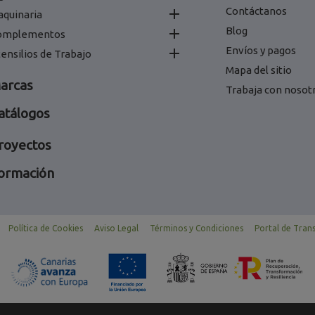
Contáctanos

aquinaria
Blog

omplementos
Envíos y pagos

ensilios de Trabajo
Mapa del sitio
arcas
Trabaja con nosot
atálogos
royectos
ormación
Política de Cookies
Aviso Legal
Términos y Condiciones
Portal de Tran