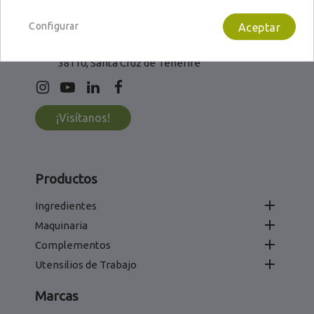
info@calemi.com
Configurar
Aceptar
L - V: 8:00 - 16:00
C/Laura Grote de la Puerta, 9-11.
38110, Santa Cruz de Tenerife
¡Visítanos!
Productos

Ingredientes

Maquinaria

Complementos

Utensilios de Trabajo
Marcas