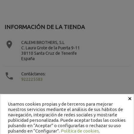
INFORMACIÓN DE LA TIENDA

CALEMI BROTHERS, S.L
C. Laura Grote de la Puerta 9-11
38110 Santa Cruz de Tenerife
España

Contáctanos:
922225583
×
Usamos cookies propias y de terceros para mejorar
nuestros servicios mediante el análisis de sus hábitos de
navegación, integración de redes sociales y mostrarle
Contacto
publicidad personalizada. Puede aceptar todas las cookies
pulsando en “Aceptar” o configurarlas o rechazar su uso
922 22 55 83 / 665 151 479
pulsando en “Configurar”.
Política de cookies
.