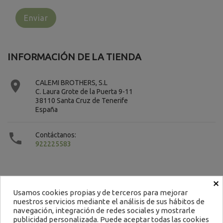
INFORMACIÓN DE LA TIENDA

CALEMI BROTHERS, S.L
C. Laura Grote de la Puerta 9-11
38110 Santa Cruz de Tenerife
España

Contáctanos:
922225583
×
Usamos cookies propias y de terceros para mejorar
nuestros servicios mediante el análisis de sus hábitos de
Contacto
navegación, integración de redes sociales y mostrarle
publicidad personalizada. Puede aceptar todas las cookies