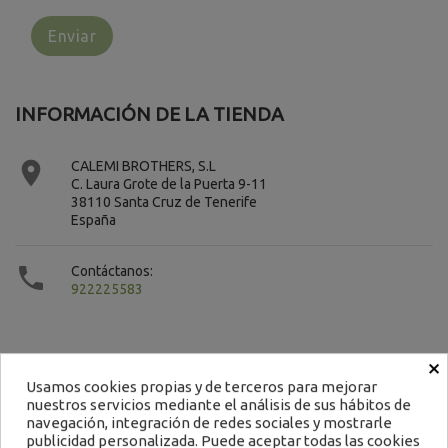
INFORMACIÓN DE LA TIENDA

CALEMI BROTHERS, S.L
C. Laura Grote de la Puerta 9-11
38110 Santa Cruz de Tenerife
España

Contáctanos:
922225583
×
Usamos cookies propias y de terceros para mejorar
nuestros servicios mediante el análisis de sus hábitos de
Contacto
navegación, integración de redes sociales y mostrarle
publicidad personalizada. Puede aceptar todas las cookies